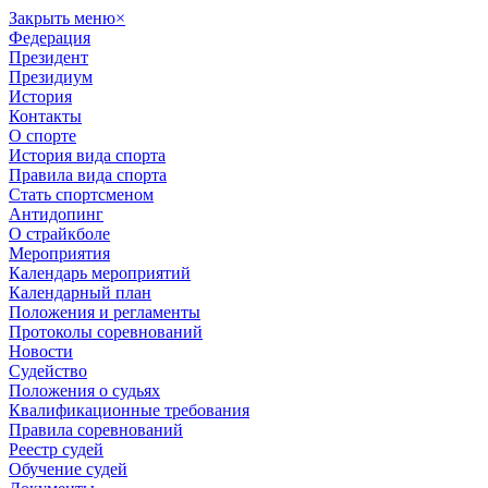
Закрыть меню
×
Федерация
Президент
Президиум
История
Контакты
О спорте
История вида спорта
Правила вида спорта
Стать спортсменом
Антидопинг
О страйкболе
Мероприятия
Календарь мероприятий
Календарный план
Положения и регламенты
Протоколы соревнований
Новости
Судейство
Положения о судьях
Квалификационные требования
Правила соревнований
Реестр судей
Обучение судей